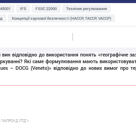
 45001
IFS
FSSC 22000
Технічне регулювання
яд
Концепції харчової безпечності (НАССР, TACCP, VACCP)
Зберігання і транспортування
Метрологія
туральна продукція
Експорт
Харчові відходи
ень і персоналу
Судова практика
ISO 22000
 вин відповідно до використання понять «географічне з
Інтегровані системи менеджменту
аркуванні? Які саме формулювання мають використовува
ій
Ризик-менеджмент
Аудит
GlobalG.A.P
BRC
rriques – DOCG (Veneto)» відповідно до нових вимог про 
В "МІЛРОУД ЛТД"»