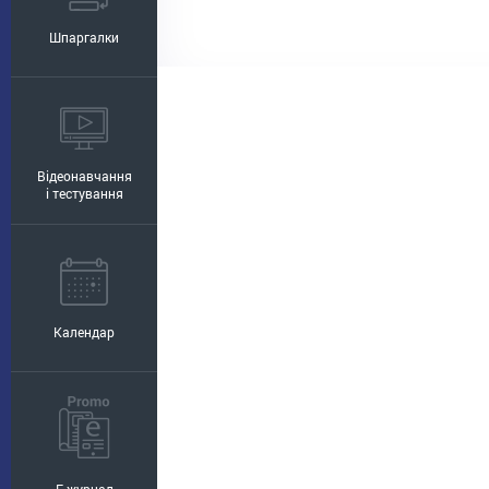
Шпаргалки
Відеонавчання
і тестування
Календар