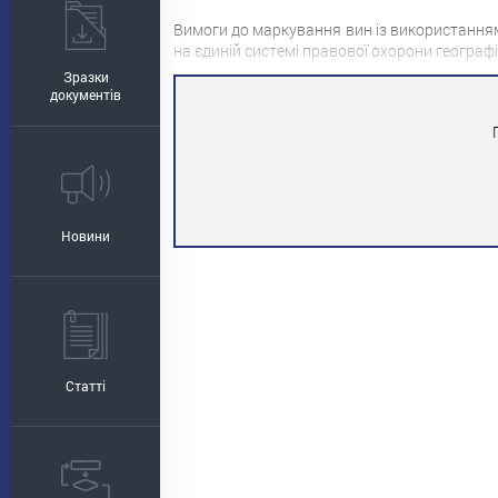
Вимоги до маркування вин із використанням
на єдиній системі правової охорони геогра
Зразки
документів
Новини
Статті