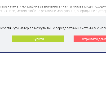
 позначень «географічне зазначення вина» та «назва місця походж
фічних назв, метою якої є не рекламне маркування, а юридичне під
Переглянути матеріал можуть лише передплатники системи або кор
Купити
Отримати дем