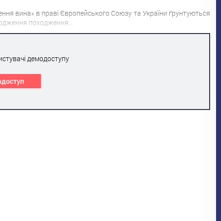
ення вина» в праві Європейського Союзу та України ґрунтуються
твердження походження…
истувачі демодоступу
одоступ