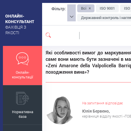
Всі
ISO 9001
ISO
Фільтр:
ОНЛАЙН-
Державний контроль і нагл
КОНСУЛЬТАНТ
ФАХІВЦЯ З
Упаковка та маркування
ЯКОСТІ
Екологічна, органічна та на
Санітарні вимоги до приміщ
Які особливості вимог до маркування
Ощадливе виробництво
саме вони мають бути зазначені в м
Менеджмент-інструментар
«Zeni Amarone della Valpolicella Ba
походження вина»?
Онлайн-
Безпечність сировини
консультації
На запитання відповідає
Юлія Бервено,
Нормативна
керівниця відділу якості «ТО
база