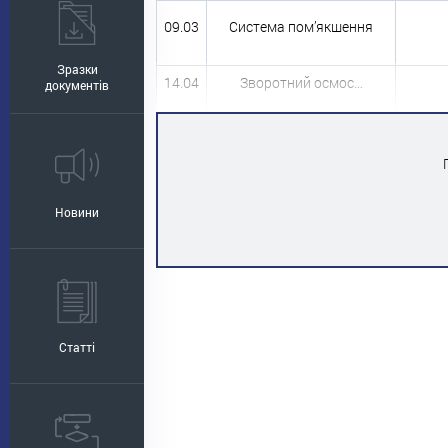
09.03
Система пом’якшення
Зразки
14.04
Зворотний осмос…
документів
Новини
Статті