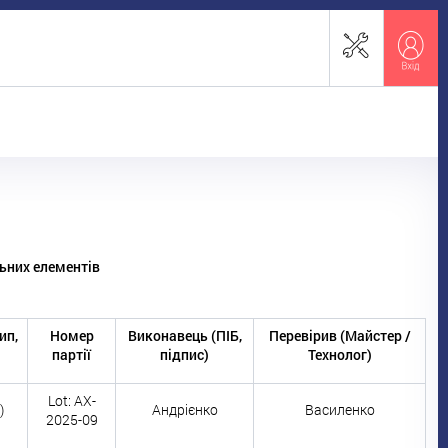
ьних елементів
ип,
Номер
Виконавець (ПІБ,
Перевірив (Майстер /
партії
підпис)
Технолог)
Lot: AX-
)
Андрієнко
Василенко
2025-09