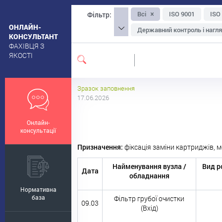
Всі
ISO 9001
ISO
Фільтр:
ОНЛАЙН-
Державний контроль і нагл
КОНСУЛЬТАНТ
ФАХІВЦЯ З
Упаковка та маркування
ЯКОСТІ
Екологічна, органічна та на
Санітарні вимоги до приміщ
Зразок заповнення
Ощадливе виробництво
17.06.2026
Менеджмент-інструментар
Онлайн-
Безпечність сировини
консультації
Призначення:
фіксація заміни картриджів, м
Найменування вузла /
Вид р
Дата
обладнання
Нормативна
база
Фільтр грубої очистки
09.03
(Вхід)