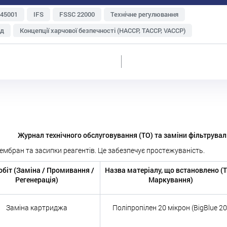
 45001
IFS
FSSC 22000
Технічне регулювання
яд
Концепції харчової безпечності (НАССР, TACCP, VACCP)
Зберігання і транспортування
Метрологія
туральна продукція
Експорт
Харчові відходи
ень і персоналу
Судова практика
ISO 22000
Інтегровані системи менеджменту
ій
Ризик-менеджмент
Аудит
GlobalG.A.P
BRC
Журнал технічного обслуговування (ТО) та заміни фільтрувал
ембран та засипки реагентів. Це забезпечує простежуваність.
обіт (Заміна / Промивання /
Назва матеріалу, що встановлено (Т
Регенерація)
Маркування)
Заміна картриджа
Поліпропілен 20 мікрон (BigBlue 20