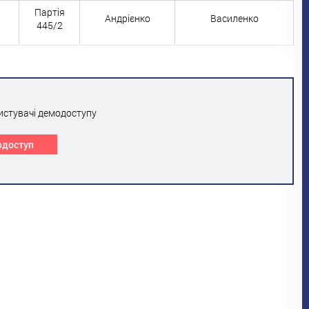
Партія
Андрієнко
Василенко
445/2
истувачі демодоступу
одоступ