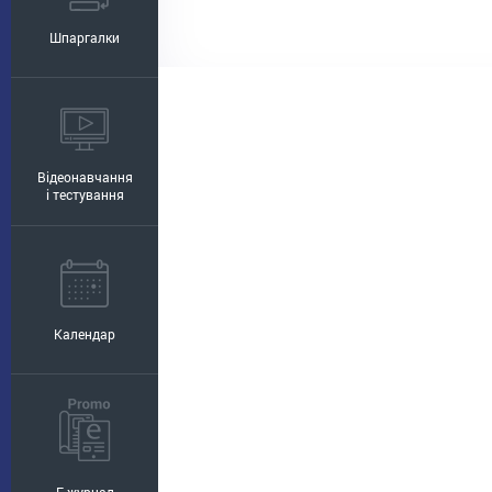
Шпаргалки
Відеонавчання
і тестування
Календар