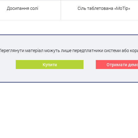
Досипання солі
Сіль таблетована «MoTip»
Переглянути матеріал можуть лише передплатники системи або кор
Купити
Отримати дем