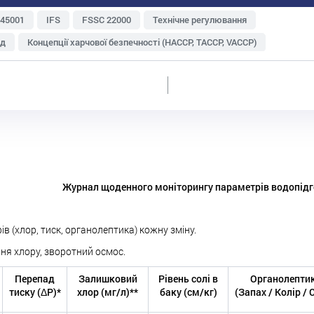
 45001
IFS
FSSC 22000
Технічне регулювання
яд
Концепції харчової безпечності (НАССР, TACCP, VACCP)
Зберігання і транспортування
Метрологія
туральна продукція
Експорт
Харчові відходи
ень і персоналу
Судова практика
ISO 22000
Інтегровані системи менеджменту
ій
Ризик-менеджмент
Аудит
GlobalG.A.P
BRC
Журнал щоденного моніторингу параметрів водопід
 (хлор, тиск, органолептика) кожну зміну.
ня хлору, зворотний осмос.
Перепад
Залишковий
Рівень солі в
Органолепти
тиску (ΔP)*
хлор (мг/л)**
баку (см/кг)
(Запах / Колір /