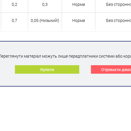
0,2
0,3
Норма
Без сторонні
0,7
0,05 (Низький!)
Норма
Без сторонні
Переглянути матеріал можуть лише передплатники системи або кор
Купити
Отримати дем