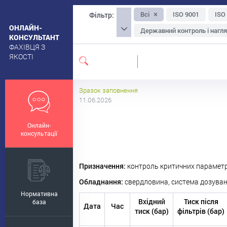
Всі
ISO 9001
ISO
Фільтр:
ОНЛАЙН-
Державний контроль і нагл
КОНСУЛЬТАНТ
ФАХІВЦЯ З
Упаковка та маркування
ЯКОСТІ
Екологічна, органічна та на
Санітарні вимоги до приміщ
Зразок заповнення
Ощадливе виробництво
11.06.2026
Менеджмент-інструментар
Онлайн-
Безпечність сировини
консультації
Призначення:
контроль критичних параметрів
Обладнання:
свердловина, система дозуван
Нормативна
Вхідний
Тиск після
база
Дата
Час
тиск (бар)
фільтрів (бар)