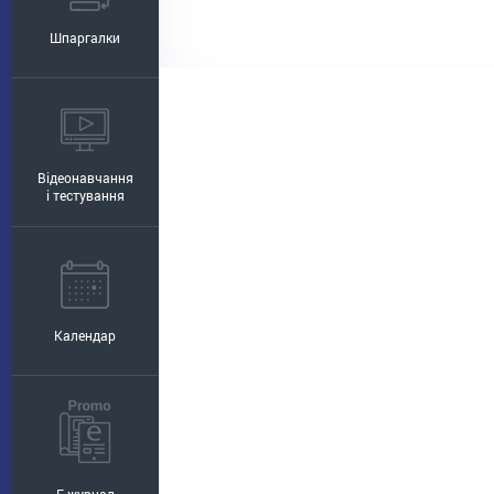
Шпаргалки
Відеонавчання
і тестування
Календар