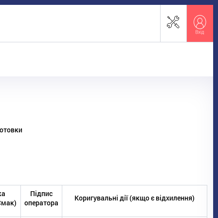
готовки
ка
Підпис
Коригувальні дії (якщо є відхилення)
 Смак)
оператора