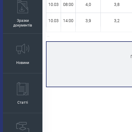
10.03
08:00
4,0
3,8
10.03
14:00
3,9
3,2
Зразки
документів
…
Новини
Статті