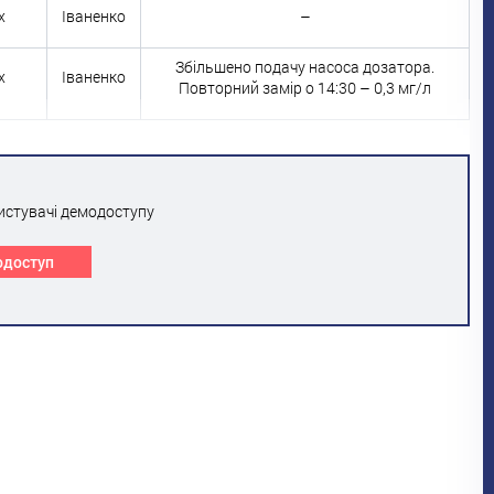
х
Іваненко
–
Збільшено подачу насоса дозатора.
х
Іваненко
Повторний замір о 14:30 – 0,3 мг/л
истувачі демодоступу
одоступ