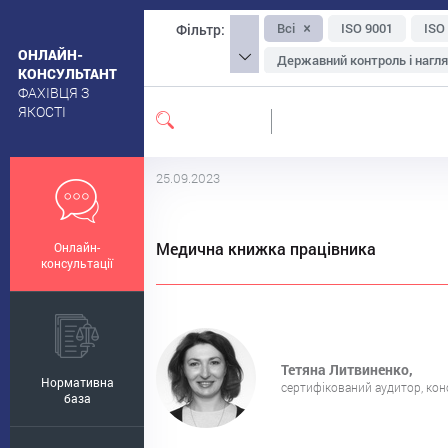
Всі
ISO 9001
ISO
Фільтр:
ОНЛАЙН-
Державний контроль і нагл
КОНСУЛЬТАНТ
ФАХІВЦЯ З
Упаковка та маркування
ЯКОСТІ
Екологічна, органічна та на
Санітарні вимоги до приміщ
25.09.2023
Ощадливе виробництво
Менеджмент-інструментар
Медична книжка працівника
Онлайн-
Безпечність сировини
консультації
Тетяна Литвиненко,
Нормативна
cертифікований аудитор, кон
база