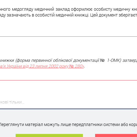
чного медогляду медичний заклад оформлює особисту медичну кни
у зазначають в особистій медичній книжці. Цей документ зберігаєт
книжки (форма первинної облікової документації № 1-ОМК) затве
’я України від 23 липня 2002 року № 280»
.
кові тільки…
Переглянути матеріал можуть лише передплатники системи або кор