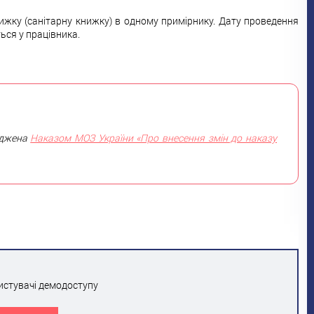
жку (санітарну книжку) в одному примірнику. Дату проведення
ься у працівника.
рджена
Наказом МОЗ України «Про внесення змін до наказу
истувачі демодоступу