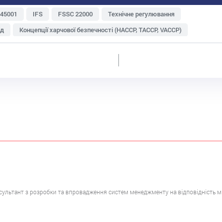
 45001
IFS
FSSC 22000
Технічне регулювання
яд
Концепції харчової безпечності (НАССР, TACCP, VACCP)
Зберігання і транспортування
Метрологія
туральна продукція
Експорт
Харчові відходи
ень і персоналу
Судова практика
ISO 22000
Інтегровані системи менеджменту
ій
Ризик-менеджмент
Аудит
GlobalG.A.P
BRC
сультант з розробки та впровадження систем менеджменту на відповідність 