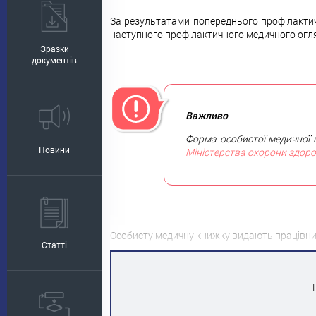
За результатами попереднього профілакти
наступного профілактичного медичного огляд
Зразки
документів
Важливо
Форма особистої медичної 
Новини
Міністерства охорони здоров
Особисту медичну книжку видають працівни
Статті