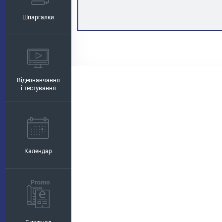
Шпаргалки
Відеонавчання
і тестування
Календар