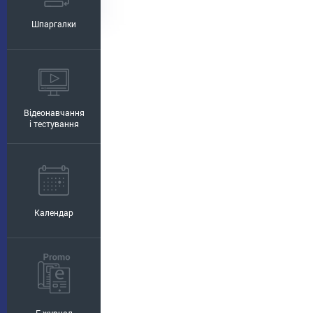
Шпаргалки
Відеонавчання
і тестування
Календар