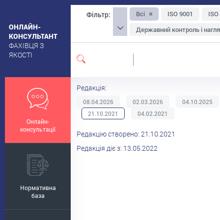
Всі
ISO 9001
ISO
Фільтр:
ОНЛАЙН-
Державний контроль і нагл
КОНСУЛЬТАНТ
ФАХІВЦЯ З
Упаковка та маркування
ЯКОСТІ
Екологічна, органічна та на
Санітарні вимоги до приміщ
Редакція:
Ощадливе виробництво
08.04.2026
02.03.2026
04.10.2025
Менеджмент-інструментар
21.10.2021
04.02.2021
Онлайн-
Безпечність сировини
консультації
Редакцію створено: 21.10.2021
Редакція діє з: 13.05.2022
Нормативна
база