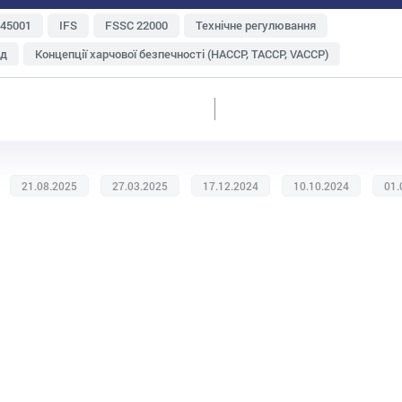
 45001
IFS
FSSC 22000
Технічне регулювання
яд
Концепції харчової безпечності (НАССР, TACCP, VACCP)
Зберігання і транспортування
Метрологія
туральна продукція
Експорт
Харчові відходи
ень і персоналу
Судова практика
ISO 22000
Інтегровані системи менеджменту
21.08.2025
27.03.2025
17.12.2024
10.10.2024
01.
ій
Ризик-менеджмент
Аудит
GlobalG.A.P
BRC