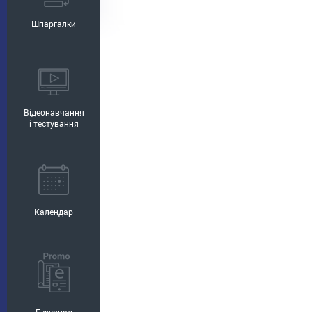
Шпаргалки
Відеонавчання
і тестування
Календар