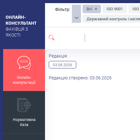
Всі
ISO 9001
ISO
Фільтр:
ОНЛАЙН-
Державний контроль і нагл
КОНСУЛЬТАНТ
ФАХІВЦЯ З
Упаковка та маркування
ЯКОСТІ
Екологічна, органічна та на
Санітарні вимоги до приміщ
Редакція:
Ощадливе виробництво
03.06.2026
Менеджмент-інструментар
Онлайн-
Редакцію створено: 03.06.2026
Безпечність сировини
консультації
Нормативна
база