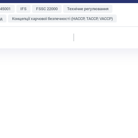
 45001
IFS
FSSC 22000
Технічне регулювання
яд
Концепції харчової безпечності (НАССР, TACCP, VACCP)
Зберігання і транспортування
Метрологія
туральна продукція
Експорт
Харчові відходи
ень і персоналу
Судова практика
ISO 22000
Інтегровані системи менеджменту
ій
Ризик-менеджмент
Аудит
GlobalG.A.P
BRC