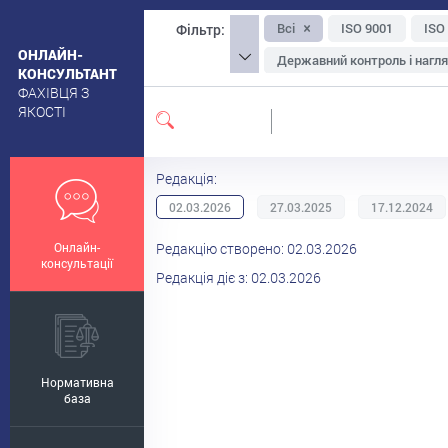
Всі
ISO 9001
ISO
Фільтр:
ОНЛАЙН-
Державний контроль і нагл
КОНСУЛЬТАНТ
ФАХІВЦЯ З
Упаковка та маркування
ЯКОСТІ
Екологічна, органічна та на
Санітарні вимоги до приміщ
Редакція:
Ощадливе виробництво
02.03.2026
27.03.2025
17.12.2024
Менеджмент-інструментар
Онлайн-
Редакцію створено: 02.03.2026
Безпечність сировини
консультації
Редакція діє з: 02.03.2026
Нормативна
база