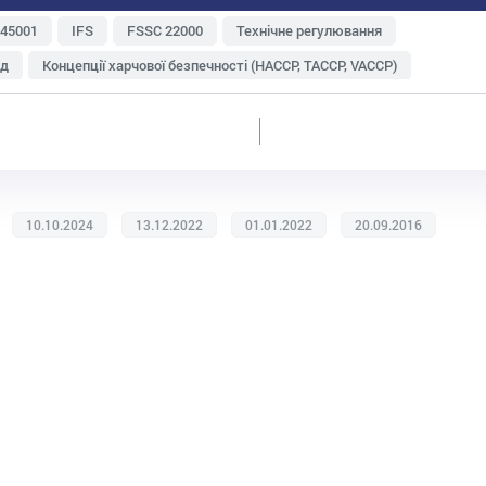
 45001
IFS
FSSC 22000
Технічне регулювання
яд
Концепції харчової безпечності (НАССР, TACCP, VACCP)
Зберігання і транспортування
Метрологія
туральна продукція
Експорт
Харчові відходи
ень і персоналу
Судова практика
ISO 22000
Інтегровані системи менеджменту
10.10.2024
13.12.2022
01.01.2022
20.09.2016
ій
Ризик-менеджмент
Аудит
GlobalG.A.P
BRC