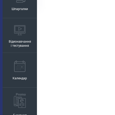
Шпаргалки
Відеонавчання
і тестування
Календар